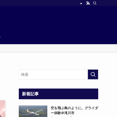
T
新着記事
空を飛ぶ鳥のように。グライダ
ー体験＠滝川市